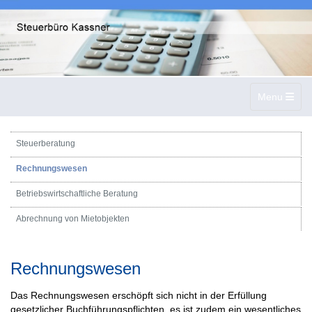
Toggle navig
Menu
Steuerberatung
Rechnungswesen
Betriebswirtschaftliche Beratung
Abrechnung von Mietobjekten
Rechnungswesen
Das Rechnungswesen erschöpft sich nicht in der Erfüllung
gesetzlicher Buchführungspflichten, es ist zudem ein wesentliches