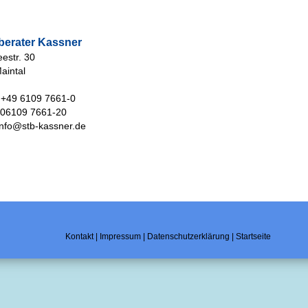
berater Kassner
estr. 30
aintal
: +49 6109 7661-0
: 06109 7661-20
info@stb-kassner.de
Kontakt
|
Impressum
|
Datenschutzerklärung
|
Startseite